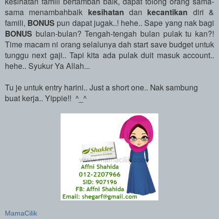
kesihatan famili bertambah baik, dapat tolong orang sama-
sama menambahbaik
kesihatan
dan
kecantikan
diri &
famili,
BONUS
pun dapat jugak..! hehe.. Sape yang nak bagi
BONUS
bulan-bulan? Tengah-tengah bulan pulak tu kan?!
Time macam ni orang selalunya dah start save budget untuk
tunggu next gaji.. Tapi kita ada pulak duit masuk account..
hehe.. Syukur Ya Allah...
Tu je untuk entry harini.. Just a short one.. Nak sambung
buat kerja.. Yippie!! ^_^
MamaCilik