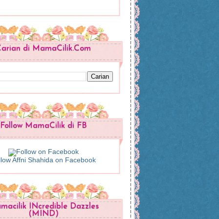
arian di MamaCilik.Com
Follow MamaCilik di FB
llow Affni Shahida on Facebook
acilik INcredible Dazzles
(MIND)