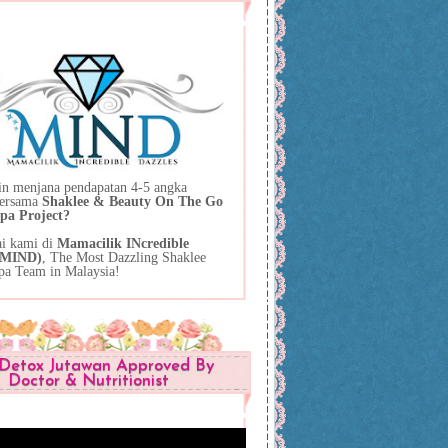
in menjana pendapatan 4-5 angka
bersama
Shaklee & Beauty On The Go
pa Project?
ai kami di
Mamacilik INcredible
 (MIND)
, The Most Dazzling Shaklee
pa Team in Malaysia!
Detox Jutawan Approved By
Doctor & Nutritionist