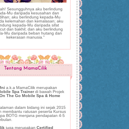
llah! Sesungguhnya aku berlindung
ada-Mu daripada kesusahan dan
dihan; aku berlindung kepada-Mu
da kelemahan dan kemalasan; aku
indung kepada-Mu daripada sifat
ut dan bakhil; dan aku berlindung
a-Mu daripada beban hutang dan
kekerasan manusia."
Tentang MamaCilik
fni
a.k.a MamaCilik
merupakan
bile Spa Trainer
di bawah Projek
 On The Go Mobile Spa & Home
alaman dalam bidang ini sejak 2015
ah membantu ratusan peserta Kursus
Spa BOTG menjana pendapatan 4-5
ebulan.
lik
juga
merupakan
Certified