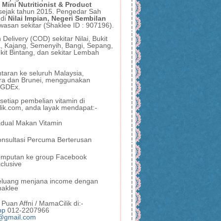
 Mini Nutritionist & Product
sejak tahun 2015. Pengedar Sah
 di
Nilai Impian, Negeri Sembilan
wasan sekitar (Shaklee ID : 907196).
Delivery (COD) sekitar Nilai, Bukit
, Kajang, Semenyih, Bangi, Sepang,
kit Bintang, dan sekitar Lembah
taran ke seluruh Malaysia,
ra dan Brunei, menggunakan
, GDEx.
etiap pembelian vitamin di
ik.com, anda layak mendapat:-
dual Makan Vitamin
nsultasi Percuma Berterusan
emputan ke group Facebook
clusive
eluang menjana income dengan
haklee
Puan Affni / MamaCilik di:-
pp
012-2207966
@gmail.com