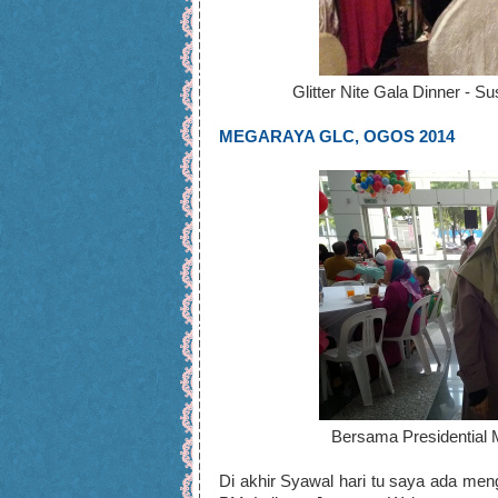
Glitter Nite Gala Dinner - S
MEGARAYA GLC, OGOS 2014
Bersama Presidential M
Di akhir Syawal hari tu saya ada men