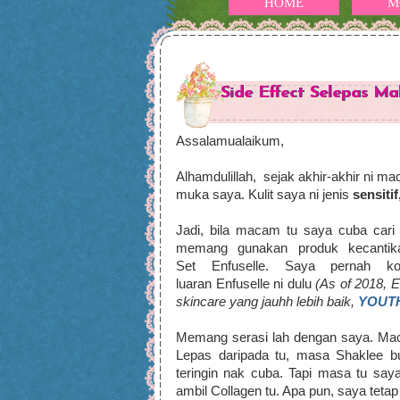
HOME
M
Side Effect Selepas Ma
Assalamualaikum,
Alhamdulillah, sejak akhir-akhir ni m
muka saya. Kulit saya ni jenis
sensiti
Jadi, bila macam tu saya cuba cari
memang gunakan produk kecantika
Set Enfuselle. Saya pernah ko
luaran Enfuselle ni dulu
(As of 2018, 
skincare yang jauhh lebih baik,
YOUT
Memang serasi lah dengan saya. Maca
Lepas daripada tu, masa Shaklee b
teringin nak cuba. Tapi masa tu say
ambil Collagen tu. Apa pun, saya tetap 