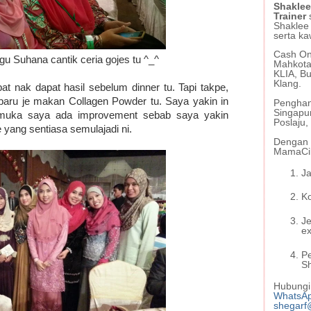
Shaklee
Trainer
Shaklee
serta ka
Cash On 
gu Suhana cantik ceria gojes tu ^_^
Mahkota
KLIA, Bu
Klang.
t nak dapat hasil sebelum dinner tu. Tapi takpe,
baru je makan Collagen Powder tu. Saya yakin in
Penghan
Singapu
it muka saya ada improvement sebab saya yakin
Poslaju
yang sentiasa semulajadi ni.
Dengan s
MamaCil
Ja
Ko
J
ex
P
S
Hubungi 
WhatsA
shegarf