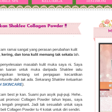
OBILE SPA
KELUARGA
TESTIMONI
kan Shaklee Collagen Powder !!
M
acam ramai sangat yang perasan perubahan kulit
f, kering, dan tona kulit memang tak sekata
lah.
 penyelesaian masalah kulit muka saya ni. Saya
n luaran untuk muka daripada Shaklee iaitu
ngsikan tentang set penjagaan kecantikan
Enfuselle dah tak ada. Sekarang Shaklee keluarkan
H SKINCARE
).
m best je kan. Suami pun asyik puji-puji. Hehe..
uat promosi Collagen Powder tahun lepas, saya
a tengah pregnant. Jadi tak sesuailah untuk saya
beli Collagen Powder tu 4 kotak untuk diri sendiri.