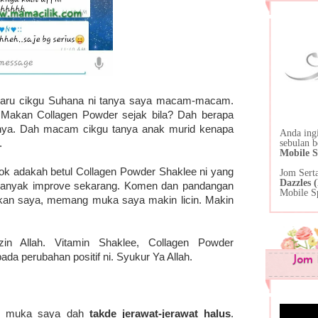
 baru cikgu Suhana ni tanya saya macam-macam.
Makan Collagen Powder sejak bila? Dah berapa
nya. Dah macam cikgu tanya anak murid kenapa
Anda ing
.
sebulan 
Mobile S
k adakah betul Collagen Powder Shaklee ni yang
Jom Sert
Dazzles
 banyak improve sekarang. Komen dan pandangan
Mobile S
kan saya, memang muka saya makin licin. Makin
zin Allah. Vitamin Shaklee, Collagen Powder
a perubahan positif ni. Syukur Ya Allah.
Jom 
ap muka saya dah
takde jerawat-jerawat halus
.