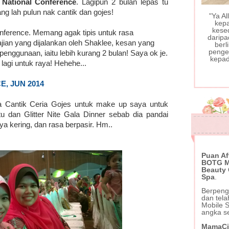
 National Conference
. Lagipun 2 bulan lepas tu
g lah pulun nak cantik dan gojes!
"Ya A
kep
kese
nference. Memang agak tipis untuk rasa
daripa
ian yang dijalankan oleh Shaklee, kesan yang
berl
pengec
penggunaan, iaitu lebih kurang 2 bulan! Saya ok je.
kepad
agi untuk raya! Hehehe...
, JUN 2014
a Cantik Ceria Gojes untuk make up saya untuk
tu dan Glitter Nite Gala Dinner sebab dia pandai
a kering, dan rasa berpasir. Hm..
Puan Af
BOTG Mo
Beauty
Spa
.
Berpeng
dan tel
Mobile 
angka s
MamaCi