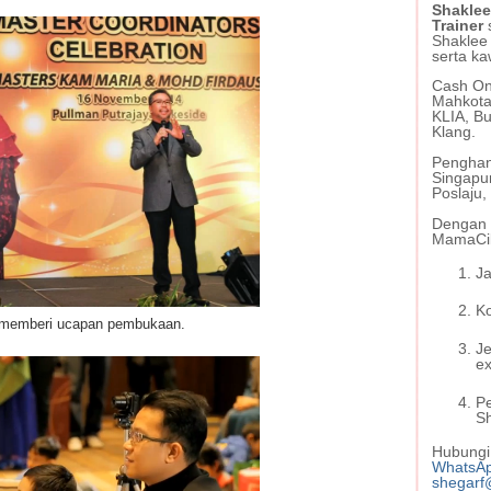
Shaklee
Trainer
Shaklee
serta ka
Cash On 
Mahkota
KLIA, Bu
Klang.
Penghan
Singapu
Poslaju
Dengan s
MamaCil
Ja
Ko
m memberi ucapan pembukaan.
J
ex
P
S
Hubungi 
WhatsA
shegarf