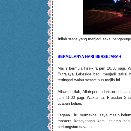
Inilah stage yang menjadi saksi penganuge
BERMULANYA HARI BERSEJARAH
Majlis bermula kira-kira jam 10.30 pagi.
Putrajaya Lakeside bagi menjadi saksi h
tertinggal walau sesaat pun majlis ini.
Alhamdulillah, Allah permudahkan perjala
jam 11.00 pagi. Waktu itu, Presiden Sh
ucapan beliau.
Legaaa.. Itu bermakna, saya masih belum 
masters kesayangan kami selama sebu
perkongsian saya ini.