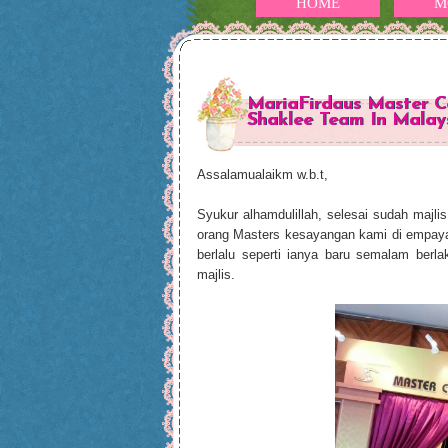
HOME
M
MariaFirdaus Master Ce
Shaklee Team In Malays
Assalamualaikm w.b.t,
Syukur alhamdulillah, selesai sudah majli
orang Masters kesayangan kami di empaya
berlalu seperti ianya baru semalam berl
majlis.