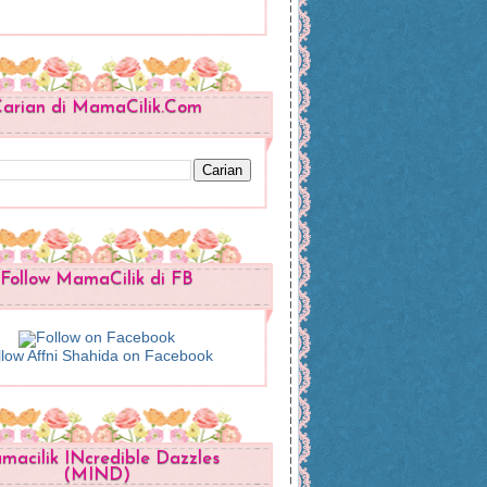
arian di MamaCilik.Com
Follow MamaCilik di FB
llow Affni Shahida on Facebook
acilik INcredible Dazzles
(MIND)