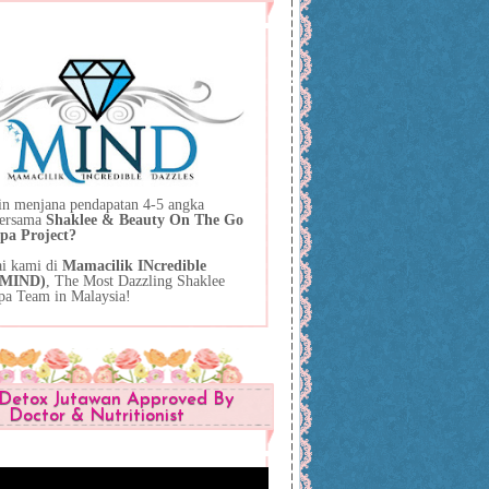
in menjana pendapatan 4-5 angka
bersama
Shaklee & Beauty On The Go
pa Project?
ai kami di
Mamacilik INcredible
 (MIND)
, The Most Dazzling Shaklee
pa Team in Malaysia!
Detox Jutawan Approved By
Doctor & Nutritionist