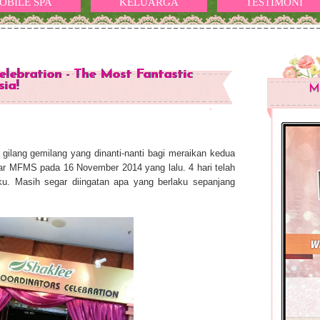
OBILE SPA
KELUARGA
TESTIMONI
lebration - The Most Fantastic
ia!
M
s gilang gemilang yang dinanti-nanti bagi meraikan kedua
r MFMS pada 16 November 2014 yang lalu. 4 hari telah
aku. Masih segar diingatan apa yang berlaku sepanjang