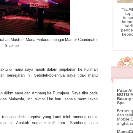
"Ya A
kep
kese
daripa
berl
pengec
kepad
rahan Masters Maria Firdaus sebagai Master Coordinator
Shaklee
 Waktu di mana saya masih dalam perjalanan ke Pullman
ari bersejarah ini. Seboleh-bolehnya saya tidak mahu
Puan Af
nan 40km saya dari Ampang ke Putrajaya. Saya tiba pada
BOTG Mo
Beauty
aklee Malaysia, Mr. Victor Lim baru sahaja memulakan
Spa
.
Berpeng
dan tel
terlepas detik surprise yang kami telah rancang untuk
Mobile 
lan ini. Apakah surprise itu? Jom.. Sambung baca
angka s
MamaCi