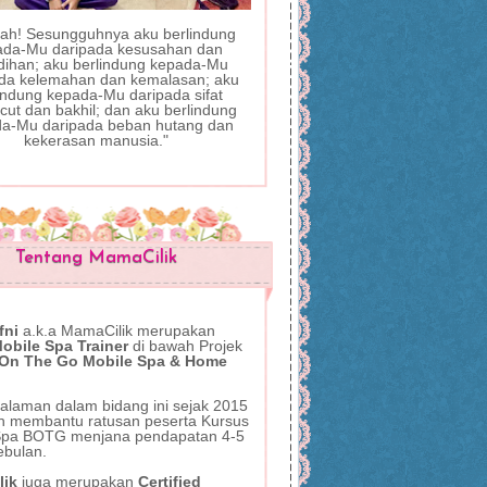
llah! Sesungguhnya aku berlindung
ada-Mu daripada kesusahan dan
dihan; aku berlindung kepada-Mu
da kelemahan dan kemalasan; aku
indung kepada-Mu daripada sifat
ut dan bakhil; dan aku berlindung
a-Mu daripada beban hutang dan
kekerasan manusia."
Tentang MamaCilik
fni
a.k.a MamaCilik
merupakan
bile Spa Trainer
di bawah Projek
 On The Go Mobile Spa & Home
alaman dalam bidang ini sejak 2015
ah membantu ratusan peserta Kursus
Spa BOTG menjana pendapatan 4-5
ebulan.
lik
juga
merupakan
Certified