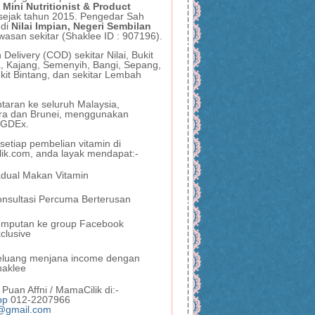
 Mini Nutritionist & Product
sejak tahun 2015. Pengedar Sah
 di
Nilai Impian, Negeri Sembilan
wasan sekitar (Shaklee ID : 907196).
Delivery (COD) sekitar Nilai, Bukit
, Kajang, Semenyih, Bangi, Sepang,
kit Bintang, dan sekitar Lembah
taran ke seluruh Malaysia,
ra dan Brunei, menggunakan
, GDEx.
etiap pembelian vitamin di
ik.com, anda layak mendapat:-
dual Makan Vitamin
nsultasi Percuma Berterusan
emputan ke group Facebook
clusive
eluang menjana income dengan
haklee
Puan Affni / MamaCilik di:-
pp
012-2207966
@gmail.com