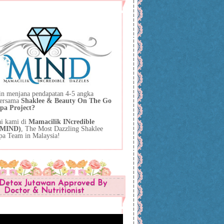
in menjana pendapatan 4-5 angka
bersama
Shaklee & Beauty On The Go
pa Project?
ai kami di
Mamacilik INcredible
 (MIND)
, The Most Dazzling Shaklee
pa Team in Malaysia!
Detox Jutawan Approved By
Doctor & Nutritionist