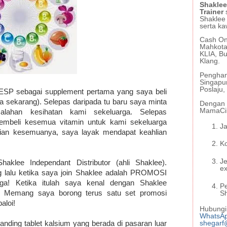
Shaklee
Trainer
Shaklee
serta ka
Cash On 
Mahkota
KLIA, Bu
Klang.
Penghan
Singapu
Poslaju
SP sebagai supplement pertama yang saya beli
sekarang). Selepas daripada tu baru saya minta
Dengan s
MamaCil
alahan kesihatan kami sekeluarga. Selepas
membeli kesemua vitamin untuk kami sekeluarga
Ja
lian kesemuanya, saya layak mendapat keahlian
Ko
J
aklee Independant Distributor (ahli Shaklee).
ex
g lalu ketika saya join Shaklee adalah PROMOSI
 Ketika itulah saya kenal dengan Shaklee
P
m. Memang saya borong terus satu set promosi
S
aloi!
Hubungi 
WhatsA
shegarf
banding tablet kalsium yang berada di pasaran luar