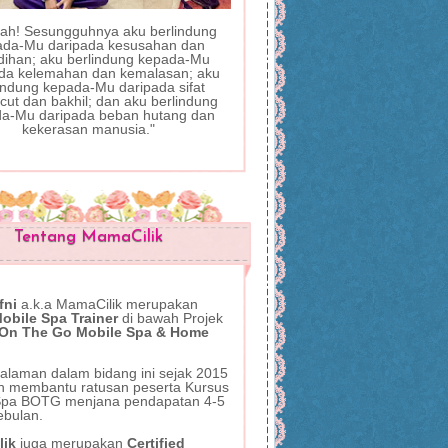
llah! Sesungguhnya aku berlindung
ada-Mu daripada kesusahan dan
dihan; aku berlindung kepada-Mu
da kelemahan dan kemalasan; aku
indung kepada-Mu daripada sifat
ut dan bakhil; dan aku berlindung
a-Mu daripada beban hutang dan
kekerasan manusia."
Tentang MamaCilik
fni
a.k.a MamaCilik
merupakan
bile Spa Trainer
di bawah Projek
 On The Go Mobile Spa & Home
alaman dalam bidang ini sejak 2015
ah membantu ratusan peserta Kursus
Spa BOTG menjana pendapatan 4-5
ebulan.
lik
juga
merupakan
Certified