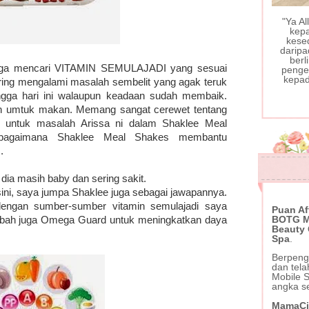
"Ya A
kep
kese
daripa
berl
 juga mencari VITAMIN SEMULAJADI yang sesuai
pengec
kepad
ering mengalami masalah sembelit yang agak teruk
ngga hari ini walaupun keadaan sudah membaik.
sah umtuk makan. Memang sangat cerewet tentang
 untuk masalah Arissa ni dalam Shaklee Meal
 bagaimana Shaklee Meal Shakes membantu
I
.
 dia masih baby dan sering sakit.
ini, saya jumpa Shaklee juga sebagai jawapannya.
ngan sumber-sumber vitamin semulajadi saya
Puan Af
BOTG Mo
bah juga Omega Guard untuk meningkatkan daya
Beauty
Spa
.
Berpeng
dan tel
Mobile 
angka s
MamaCi