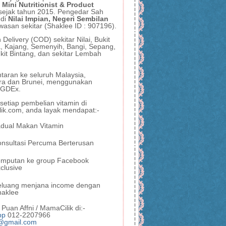
 Mini Nutritionist & Product
sejak tahun 2015. Pengedar Sah
 di
Nilai Impian, Negeri Sembilan
wasan sekitar (Shaklee ID : 907196).
Delivery (COD) sekitar Nilai, Bukit
, Kajang, Semenyih, Bangi, Sepang,
kit Bintang, dan sekitar Lembah
taran ke seluruh Malaysia,
ra dan Brunei, menggunakan
, GDEx.
etiap pembelian vitamin di
ik.com, anda layak mendapat:-
dual Makan Vitamin
nsultasi Percuma Berterusan
emputan ke group Facebook
clusive
eluang menjana income dengan
haklee
Puan Affni / MamaCilik di:-
pp
012-2207966
@gmail.com