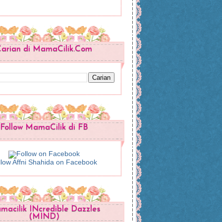
arian di MamaCilik.Com
Follow MamaCilik di FB
llow Affni Shahida on Facebook
acilik INcredible Dazzles
(MIND)