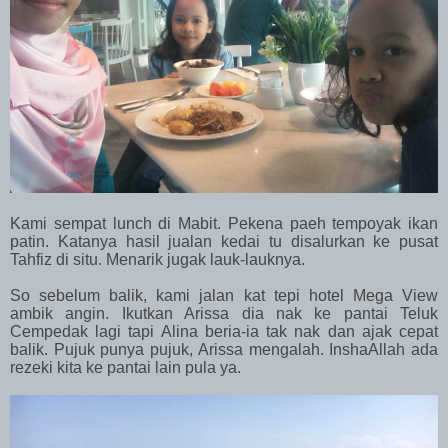
Kami sempat lunch di Mabit. Pekena paeh tempoyak ikan
patin. Katanya hasil jualan kedai tu disalurkan ke pusat
Tahfiz di situ. Menarik jugak lauk-lauknya.
So sebelum balik, kami jalan kat tepi hotel Mega View
ambik angin. Ikutkan Arissa dia nak ke pantai Teluk
Cempedak lagi tapi Alina beria-ia tak nak dan ajak cepat
balik. Pujuk punya pujuk, Arissa mengalah. InshaAllah ada
rezeki kita ke pantai lain pula ya.