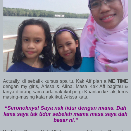
Actually, di sebalik kursus spa tu, Kak Aff plan a
ME TIME
dengan my girls, Arissa & Alina. Masa Kak Aff bagitau &
tanya diorang sama ada nak ikut pergi Kuantan ke tak, terus
masing-masing kata nak ikut. Arissa kata,
“Seronoknya! Saya nak tidur dengan mama. Dah
lama saya tak tidur sebelah mama masa saya dah
besar ni.”