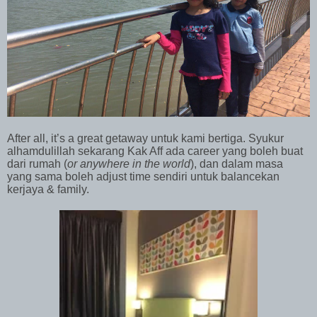
After all, it’s a great getaway untuk kami bertiga. Syukur
alhamdulillah sekarang Kak Aff ada career yang boleh buat
dari rumah (
or anywhere in the world
), dan dalam masa
yang sama boleh adjust time sendiri untuk balancekan
kerjaya & family.