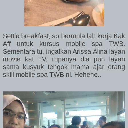
Settle breakfast, so bermula lah kerja Kak
Aff untuk kursus mobile spa TWB.
Sementara tu, ingatkan Arissa Alina layan
movie kat TV, rupanya dia pun layan
sama kusyuk tengok mama ajar orang
skill mobile spa TWB ni. Hehehe..