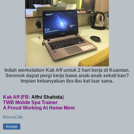
Inilah workstation Kak Aff untuk 2 hari kerja di Kuantan.
Seronok dapat pergi kerja bawa anak-anak sekali kan?
Impian kebanyakan ibu-ibu kat luar sana.
Kak Aff (FB:
Affni Shahida
)
TWB Mobile Spa Trainer
A Proud Working At Home Mom
MamaCilik
Kongsi