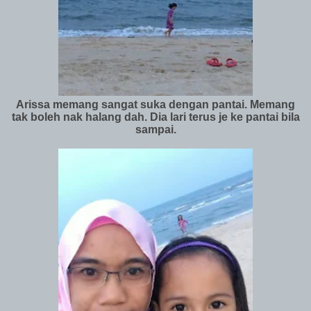
Arissa memang sangat suka dengan pantai. Memang
tak boleh nak halang dah. Dia lari terus je ke pantai bila
sampai.