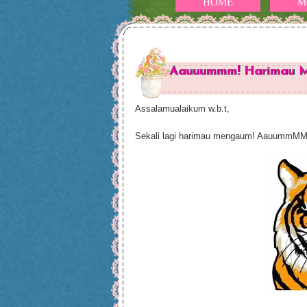
HOME
M
Aauuummm! Harimau M
Assalamualaikum w.b.t,
Sekali lagi harimau mengaum! AauummMM!