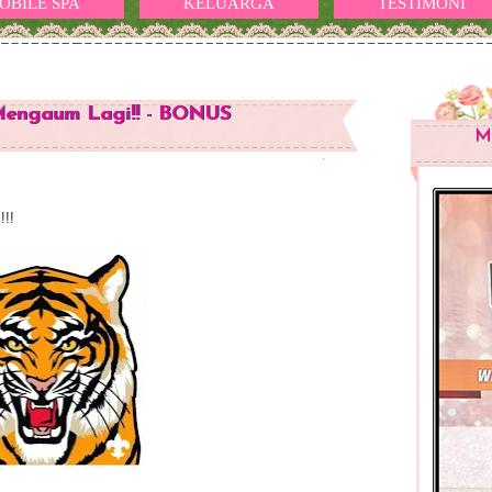
OBILE SPA
KELUARGA
TESTIMONI
engaum Lagi!! - BONUS
M
!!