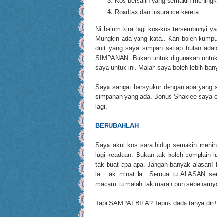
Kos bersalin yang semakin meningk
Roadtax dan insurance kereta
Ni belum kira lagi kos-kos tersembunyi y
Mungkin ada yang kata.. Kan boleh kumpul 
duit yang saya simpan setiap bulan ada
SIMPANAN. Bukan untuk digunakan untuk pe
saya untuk ini. Malah saya boleh lebih b
Saya sangat bersyukur dengan apa yang sa
simpanan yang ada. Bonus Shaklee saya cu
lagi..
BERUBAHLAH
Saya akui kos sara hidup semakin mening
lagi keadaan. Bukan tak boleh complain la
tak buat apa-apa. Jangan banyak alasan! R
la.. tak minat la.. Semua tu ALASAN se
macam tu malah tak marah pun sebenarny
Tapi SAMPAI BILA? Tepuk dada tanya diri!