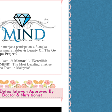
in menjana pendapatan 4-5 angka
bersama
Shaklee & Beauty On The Go
pa Project?
ai kami di
Mamacilik INcredible
 (MIND)
, The Most Dazzling Shaklee
pa Team in Malaysia!
Detox Jutawan Approved By
Doctor & Nutritionist