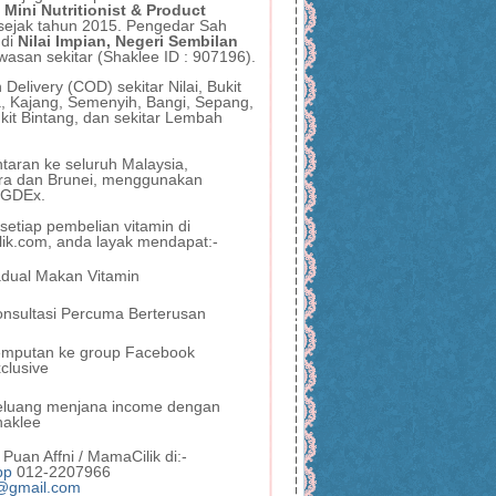
 Mini Nutritionist & Product
sejak tahun 2015. Pengedar Sah
 di
Nilai Impian, Negeri Sembilan
wasan sekitar (Shaklee ID : 907196).
Delivery (COD) sekitar Nilai, Bukit
, Kajang, Semenyih, Bangi, Sepang,
kit Bintang, dan sekitar Lembah
taran ke seluruh Malaysia,
ra dan Brunei, menggunakan
, GDEx.
etiap pembelian vitamin di
ik.com, anda layak mendapat:-
dual Makan Vitamin
nsultasi Percuma Berterusan
emputan ke group Facebook
clusive
eluang menjana income dengan
haklee
Puan Affni / MamaCilik di:-
pp
012-2207966
@gmail.com