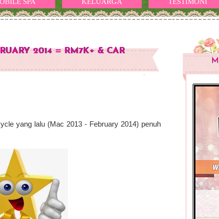
OBILE SPA
KELUARGA
TESTIMONI
UARY 2014 = RM7K+ & CAR
M
 cycle yang lalu (Mac 2013 - February 2014) penuh