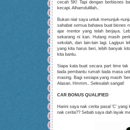
cecah 5K! Tapi dengan berbisnes bar
kecapi. Alhamdulillah..
Bukan niat saya untuk menunjuk-nunju
sahabat semua bahawa buat bisnes ni m
ajar mentor yang telah berjaya. Lebi
sekarang ni kan. Hutang masih perl
sekolah, dan lain-lain lagi. Lagipun 
yang kita harus beri, lebih banyak ki
kita bantu.
Siapa kata buat secara part time tak
tiada pembantu rumah tiada masa un
masing. Bagi sesiapa yang masih 'berk
Alasan. Hmmm.. Selesalah sangat!
CAR BONUS QUALIFIED
Harini saya nak cerita pasal 'C' yang
nak cerita?? Sebab saya dah layak 