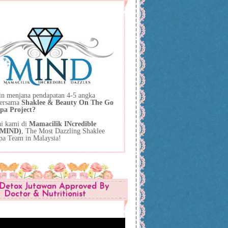
in menjana pendapatan 4-5 angka
bersama
Shaklee & Beauty On The Go
pa Project?
ai kami di
Mamacilik INcredible
 (MIND)
, The Most Dazzling Shaklee
pa Team in Malaysia!
Detox Jutawan Approved By
Doctor & Nutritionist