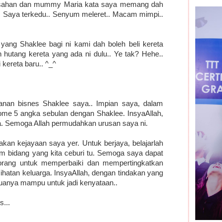
gesahan dan mummy Maria kata saya memang dah
h... Saya terkedu.. Senyum meleret.. Macam mimpi..
ang Shaklee bagi ni kami dah boleh beli kereta
an hutang kereta yang ada ni dulu.. Ye tak? Hehe..
 kereta baru.. ^_^
anan bisnes Shaklee saya.. Impian saya, dalam
ome 5 angka sebulan dengan Shaklee. InsyaAllah,
 Semoga Allah permudahkan urusan saya ni.
n kejayaan saya yer. Untuk berjaya, belajarlah
am bidang yang kita ceburi tu. Semoga saya dapat
rang untuk memperbaiki dan mempertingkatkan
hatan keluarga. InsyaAllah, dengan tindakan yang
muanya mampu untuk jadi kenyataan..
s...