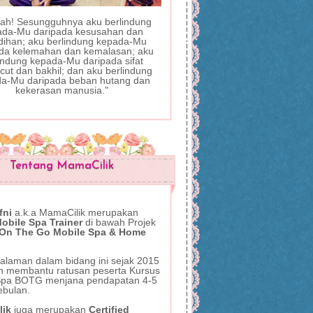
llah! Sesungguhnya aku berlindung
ada-Mu daripada kesusahan dan
dihan; aku berlindung kepada-Mu
da kelemahan dan kemalasan; aku
indung kepada-Mu daripada sifat
ut dan bakhil; dan aku berlindung
a-Mu daripada beban hutang dan
kekerasan manusia."
Tentang MamaCilik
fni
a.k.a MamaCilik
merupakan
bile Spa Trainer
di bawah Projek
 On The Go Mobile Spa & Home
alaman dalam bidang ini sejak 2015
ah membantu ratusan peserta Kursus
Spa BOTG menjana pendapatan 4-5
ebulan.
lik
juga
merupakan
Certified