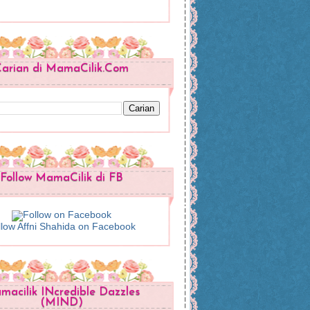
arian di MamaCilik.Com
Follow MamaCilik di FB
llow Affni Shahida on Facebook
acilik INcredible Dazzles
(MIND)