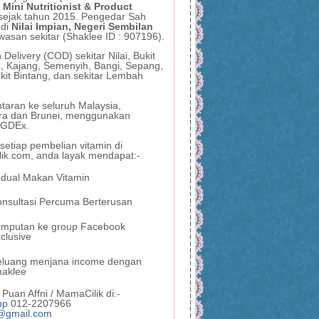
 Mini Nutritionist & Product
sejak tahun 2015. Pengedar Sah
 di
Nilai Impian, Negeri Sembilan
wasan sekitar (Shaklee ID : 907196).
Delivery (COD) sekitar Nilai, Bukit
, Kajang, Semenyih, Bangi, Sepang,
kit Bintang, dan sekitar Lembah
taran ke seluruh Malaysia,
ra dan Brunei, menggunakan
, GDEx.
etiap pembelian vitamin di
ik.com, anda layak mendapat:-
dual Makan Vitamin
nsultasi Percuma Berterusan
emputan ke group Facebook
clusive
eluang menjana income dengan
haklee
Puan Affni / MamaCilik di:-
pp
012-2207966
@gmail.com