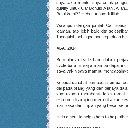
saya a.k.a mentor saya untuk pen
qualify untuk Car Bonus! Allah.. Alla
Betul ke ni?? Hehe.. Alhamdulillah...
Walaupun dengan jumlah Car Bonus y
idaman, tapi lebih baik kita selesaik
Tunggulah sehingga ada keperluan beli
MAC 2014
Bermulanya cycle baru dalam perjal
cycle baru ni, saya mampu dapat inc
saya yakin saya mampu mencapainya.
Kepada sahabat pembaca semua, doaka
daripada orang yang dah berjaya dal
sama-sama membantu lebih ramai o
ekonomi disamping meningkatkan kesi
luar biasa dan impian yang besar se
Help others to help others to help other