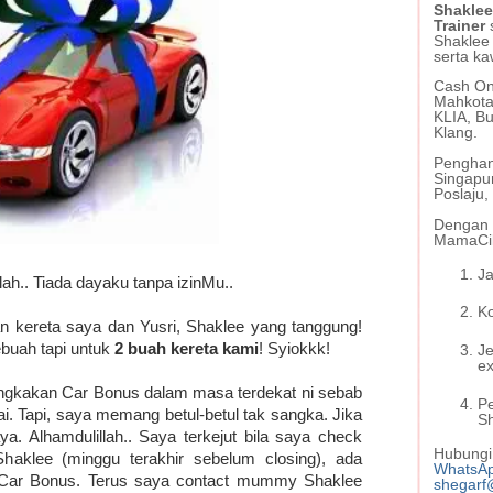
Shaklee
Trainer
Shaklee
serta ka
Cash On 
Mahkota
KLIA, Bu
Klang.
Penghan
Singapu
Poslaju
Dengan s
MamaCil
Ja
lah.. Tiada dayaku tanpa izinMu..
Ko
n kereta saya dan Yusri, Shaklee yang tanggung!
buah tapi untuk
2 buah kereta kami
! Syiokkk!
J
ex
ngkakan Car Bonus dalam masa terdekat ni sebab
P
i. Tapi, saya memang betul-betul tak sangka. Jika
S
ya. Alhamdulillah.. Saya terkejut bila saya check
Hubungi 
haklee (minggu terakhir sebelum closing), ada
WhatsA
 Car Bonus. Terus saya contact mummy Shaklee
shegarf