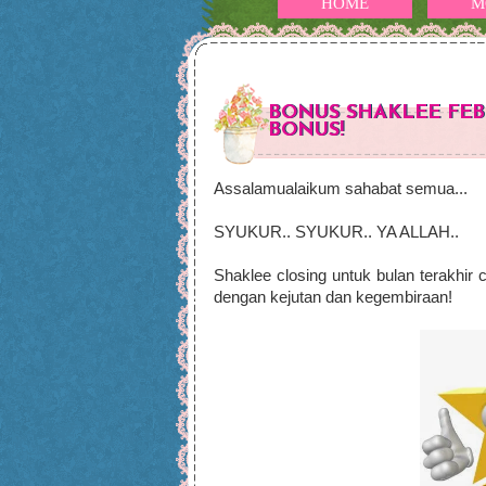
HOME
M
BONUS SHAKLEE FEBR
BONUS!
Assalamualaikum sahabat semua...
SYUKUR.. SYUKUR.. YA ALLAH..
Shaklee closing untuk bulan terakhir
dengan kejutan dan kegembiraan!