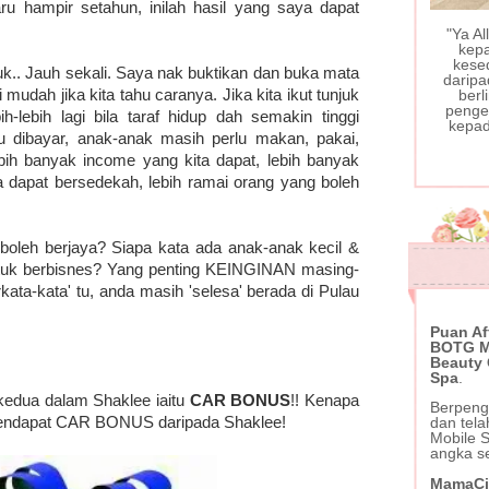
u hampir setahun, inilah hasil yang saya dapat
"Ya A
kep
kese
k.. Jauh sekali. Saya nak buktikan dan buka mata
daripa
udah jika kita tahu caranya. Jika kita ikut tunjuk
berl
pengec
h-lebih lagi bila taraf hidup dah semakin tinggi
kepad
u dibayar, anak-anak masih perlu makan, pakai,
lebih banyak income yang kita dapat, lebih banyak
ta dapat bersedekah, lebih ramai orang yang boleh
 boleh berjaya? Siapa kata ada anak-anak kecil &
tuk berbisnes? Yang penting KEINGINAN masing-
ata-kata' tu, anda masih 'selesa' berada di Pulau
Puan Af
BOTG Mo
Beauty
Spa
.
 kedua dalam Shaklee iaitu
CAR BONUS
!! Kenapa
Berpeng
mendapat CAR BONUS daripada Shaklee!
dan tel
Mobile 
angka s
MamaCi