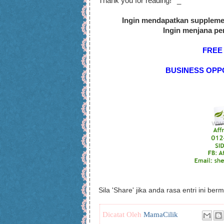
Thank you for reading! ^_^
Ingin mendapatkan suppleme
Ingin menjana pe
FREE
BUSINESS OPP
Sila 'Share' jika anda rasa entri ini ber
Dicatat Oleh
MamaCilik