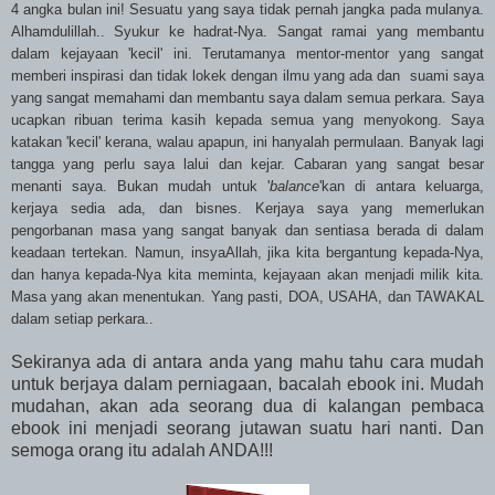
4 angka bulan ini! Sesuatu yang saya tidak pernah jangka pada mulanya.
Alhamdulillah.. Syukur ke hadrat-Nya. Sangat ramai yang membantu
dalam kejayaan 'kecil' ini. Terutamanya mentor-mentor yang sangat
memberi inspirasi dan tidak lokek dengan ilmu yang ada dan suami saya
yang sangat memahami dan membantu saya dalam semua perkara. Saya
ucapkan ribuan terima kasih kepada semua yang menyokong. Saya
katakan 'kecil' kerana, walau apapun, ini hanyalah permulaan. Banyak lagi
tangga yang perlu saya lalui dan kejar. Cabaran yang sangat besar
menanti saya. Bukan mudah untuk '
balance
'kan di antara keluarga,
kerjaya sedia ada, dan bisnes. Kerjaya saya yang memerlukan
pengorbanan masa yang sangat banyak dan sentiasa berada di dalam
keadaan tertekan. Namun, insyaAllah, jika kita bergantung kepada-Nya,
dan hanya kepada-Nya kita meminta, kejayaan akan menjadi milik kita.
Masa yang akan menentukan. Yang pasti, DOA, USAHA, dan TAWAKAL
dalam setiap perkara..
Sekiranya ada di antara anda yang mahu tahu cara mudah
untuk berjaya dalam perniagaan, bacalah ebook ini. Mudah
mudahan, akan ada seorang dua di kalangan pembaca
ebook ini menjadi seorang jutawan suatu hari nanti. Dan
semoga orang itu adalah ANDA!!!