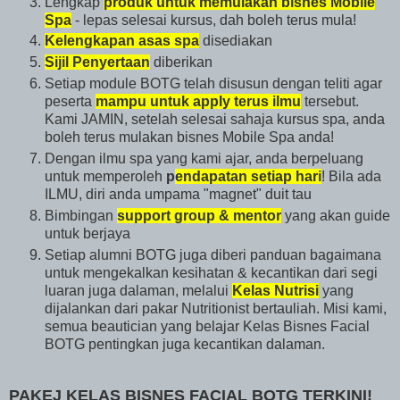
Lengkap
produk untuk memulakan bisnes Mobile
Spa
- lepas selesai kursus, dah boleh terus mula!
Kelengkapan asas spa
disediakan
Sijil Penyertaan
diberikan
Setiap module BOTG telah disusun dengan teliti agar
peserta
mampu untuk apply terus ilmu
tersebut.
Kami JAMIN, setelah selesai sahaja kursus spa, anda
boleh terus mulakan bisnes Mobile Spa anda!
Dengan ilmu spa yang kami ajar, anda berpeluang
untuk memperoleh
p
endapatan setiap hari
! Bila ada
ILMU, diri anda umpama "magnet" duit tau
Bimbingan
support group & mentor
yang akan guide
untuk berjaya
Setiap alumni BOTG juga diberi panduan bagaimana
untuk mengekalkan kesihatan & kecantikan dari segi
luaran juga dalaman, melalui
Kelas Nutrisi
yang
dijalankan dari pakar Nutritionist bertauliah. Misi kami,
semua beautician yang belajar Kelas Bisnes Facial
BOTG pentingkan juga kecantikan dalaman.
PAKEJ KELAS BISNES FACIAL BOTG TERKINI!