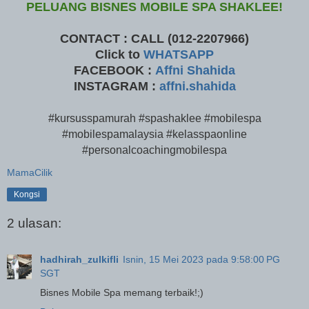
PELUANG BISNES MOBILE SPA SHAKLEE!
CONTACT : CALL (012-2207966)
Click to
WHATSAPP
FACEBOOK :
Affni Shahida
INSTAGRAM :
affni.shahida
#kursusspamurah #spashaklee #mobilespa
#mobilespamalaysia #kelasspaonline
#personalcoachingmobilespa
MamaCilik
Kongsi
2 ulasan:
hadhirah_zulkifli
Isnin, 15 Mei 2023 pada 9:58:00 PG
SGT
Bisnes Mobile Spa memang terbaik!;)