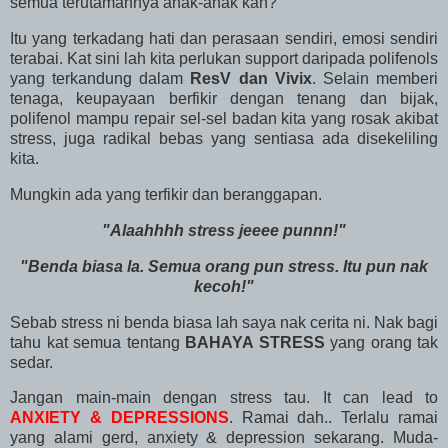
semua terutamannya anak-anak kan?
Itu yang terkadang hati dan perasaan sendiri, emosi sendiri
terabai. Kat sini lah kita perlukan support daripada polifenols
yang terkandung dalam
ResV dan Vivix
. Selain memberi
tenaga, keupayaan berfikir dengan tenang dan bijak,
polifenol mampu repair sel-sel badan kita yang rosak akibat
stress, juga radikal bebas yang sentiasa ada disekeliling
kita.
Mungkin ada yang terfikir dan beranggapan.
"Alaahhhh stress jeeee punnn!"
"Benda biasa la. Semua orang pun stress. Itu pun nak
kecoh!"
Sebab stress ni benda biasa lah saya nak cerita ni. Nak bagi
tahu kat semua tentang
BAHAYA STRESS
yang orang tak
sedar.
Jangan main-main dengan stress tau. It can lead to
ANXIETY & DEPRESSIONS
. Ramai dah.. Terlalu ramai
yang alami gerd, anxiety & depression sekarang. Muda-