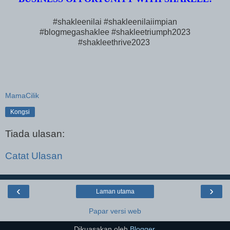
#shakleenilai #shakleenilaiimpian
#blogmegashaklee #shakleetriumph2023
#shakleethrive2023
MamaCilik
Kongsi
Tiada ulasan:
Catat Ulasan
‹
›
Laman utama
Papar versi web
Dikuasakan oleh
Blogger
.