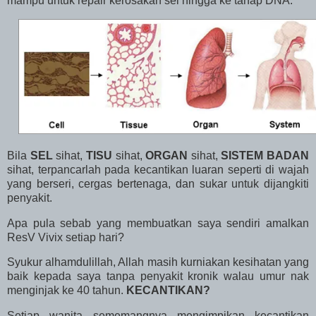
mampu untuk repair kerosakan sel hingga ke tahap DNA.
Bila
SEL
sihat,
TISU
sihat,
ORGAN
sihat,
SISTEM BADAN
sihat, terpancarlah pada kecantikan luaran seperti di wajah
yang berseri, cergas bertenaga, dan sukar untuk dijangkiti
penyakit.
Apa pula sebab yang membuatkan saya sendiri amalkan
ResV Vivix setiap hari?
Syukur alhamdulillah, Allah masih kurniakan kesihatan yang
baik kepada saya tanpa penyakit kronik walau umur nak
menginjak ke 40 tahun.
KECANTIKAN?
Setiap wanita sememangnya mengimpikan kecantikan